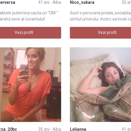
erversa
41 ani - Alba
Nico_sukara
35 an
litate puternica cauta un "OM "
Sunt o persoana joviala, sociabila
aratul sens al cuvantului!
simtul umorului. Incerc sa invat 
Vezi profil
Vezi profil
zza_20bc
35 ani - Alba
Lelianna
41 an