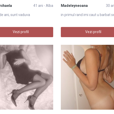
mihaela
41 ani - Alba
Madeleyneoana
30 an
e ani, sunt vaduva
in primul rand imi caut u barbat s
Vezi profil
Vezi profil