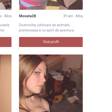
i - Alba
Monuta28
39 ani - Alba
 uraste
Dezinvolta, iubitoare de animale,
ator
prietenoasa si cu spirit de aventura
dezvoltat
Vezi profil