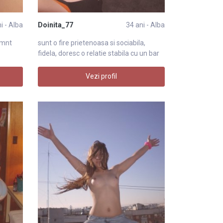
i - Alba
Doinita_77
34 ani - Alba
imnt
sunt o fire prietenoasa si sociabila,
fidela, doresc o relatie stabila cu un bar
Vezi profil