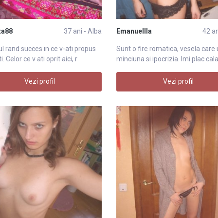
ta88
37 ani - Alba
Emanuellla
42 an
ul rand succes in ce v-ati propus
Sunt o fire romatica, vesela care
i. Celor ce v ati oprit aici, r
minciuna si ipocrizia. Imi plac cal
Vezi profil
Vezi profil