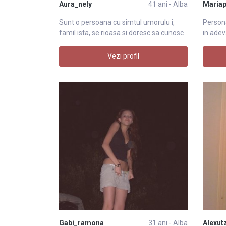
Aura_nely
41 ani - Alba
Mariap
Sunt o persoana cu simtul umorulu i,
Persona
famil ista, se rioasa si doresc sa cunosc
in adev
u
Vezi profil
Gabi_ramona
31 ani - Alba
Alexut