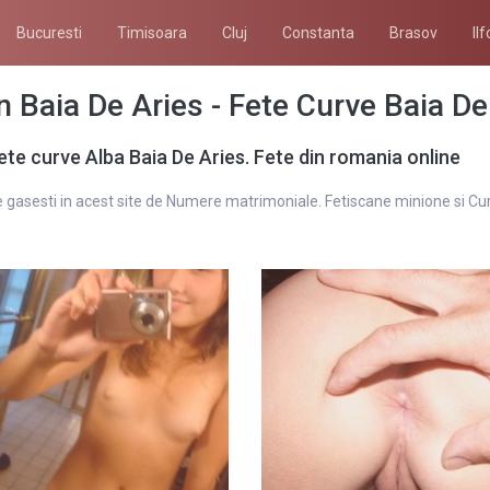
Bucuresti
Timisoara
Cluj
Constanta
Brasov
Ilf
n Baia De Aries - Fete Curve Baia De
ete curve Alba Baia De Aries. Fete din romania online
e gasesti in acest site de Numere matrimoniale. Fetiscane minione si Curv