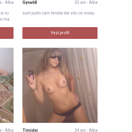
i - Alba
Gyna68
32 ani - Alba
 si cu
sunt putin cam timida dar stiu ce vreau
cat ma
Vezi profil
i - Alba
Timidej
34 ani - Alba