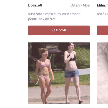
Dora_o8
38 ani - Alba
Miha_
sunt fata simpla si imi caut amant
am 54 d
pentru sex discret
Vezi profil