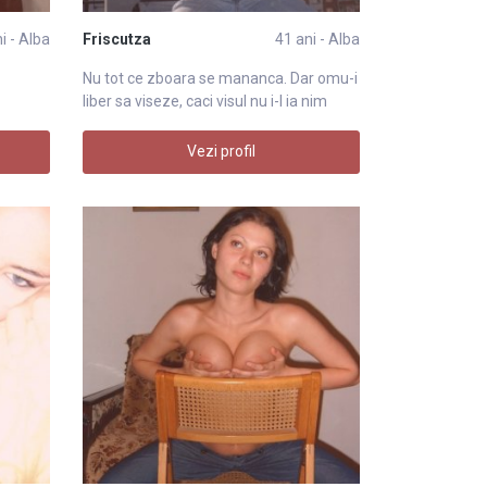
i - Alba
Friscutza
41 ani - Alba
Nu tot ce zboara se mananca. Dar omu-i
liber sa viseze, caci visul nu i-l ia nim
Vezi profil