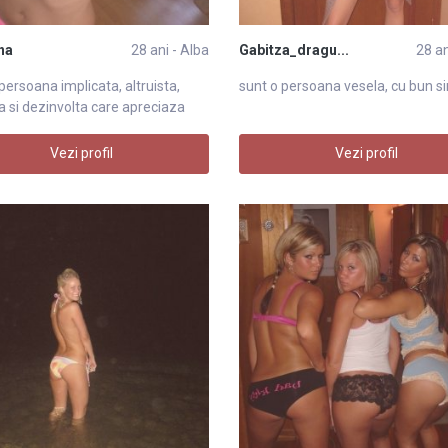
na
28 ani - Alba
Gabitza_dragu...
28 an
persoana implicata, altruista,
sunt o persoana vesela, cu bun s
 si dezinvolta care apreciaza
Vezi profil
Vezi profil