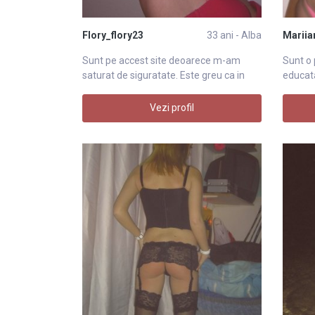
Flory_flory23
33 ani - Alba
Mariia
Sunt pe accest site deoarece m-am
Sunt o 
saturat de siguratate. Este greu ca in
educata
toamna
oamen
Vezi profil