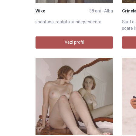
Wiko
38 ani - Alba
Crinel
spontana, realista si independenta
Sunt o 
soare in
Vezi profil