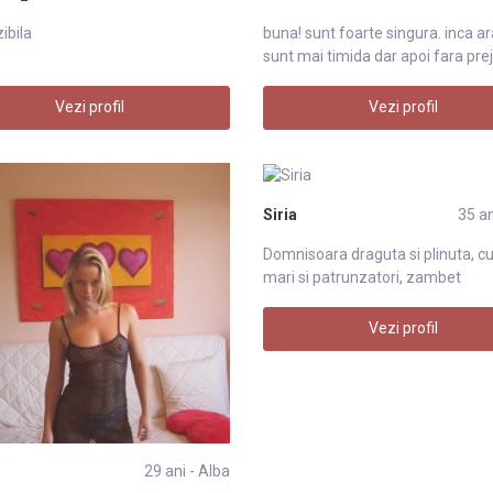
zibila
buna! sunt foarte singura. inca ar
sunt mai timida dar apoi fara pre
Vezi profil
Vezi profil
Siria
35 an
Domnisoara draguta si plinuta, cu
mari si patrunzatori, zambet
strengaresc
Vezi profil
29 ani - Alba