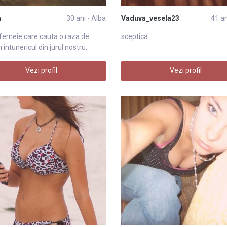
a
30 ani - Alba
Vaduva_vesela23
41 an
femeie care cauta o raza de
sceptica
 intunericul din jurul nostru.
Vezi profil
Vezi profil