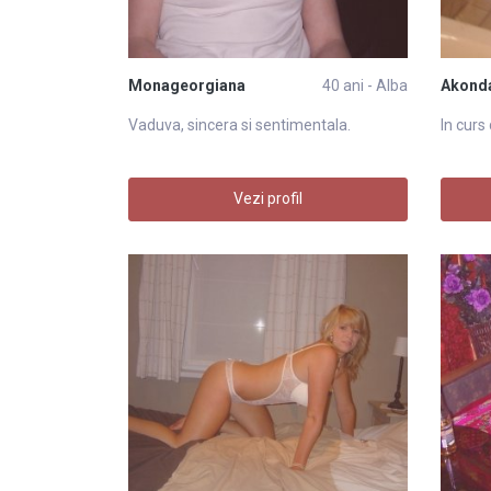
Monageorgiana
40 ani - Alba
Akond
Vaduva, sincera si sentimentala.
In curs
Vezi profil