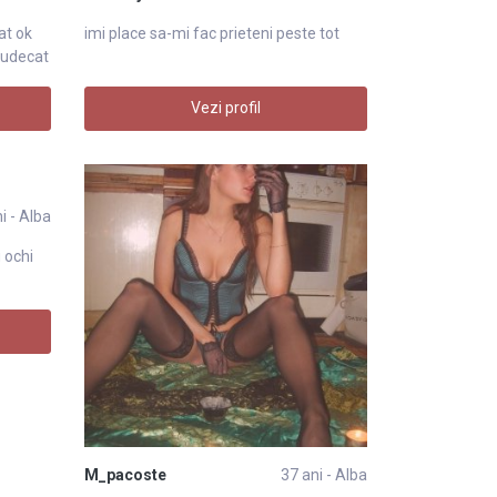
at ok
imi place sa-mi fac prieteni peste tot
judecat
Vezi profil
i - Alba
 ochi
M_pacoste
37 ani - Alba