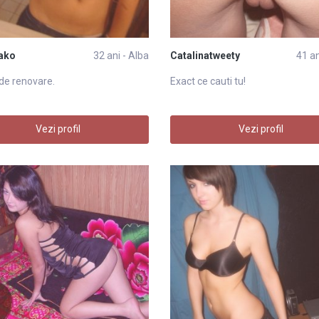
ako
32 ani - Alba
Catalinatweety
41 an
 de renovare.
Exact ce cauti tu!
Vezi profil
Vezi profil