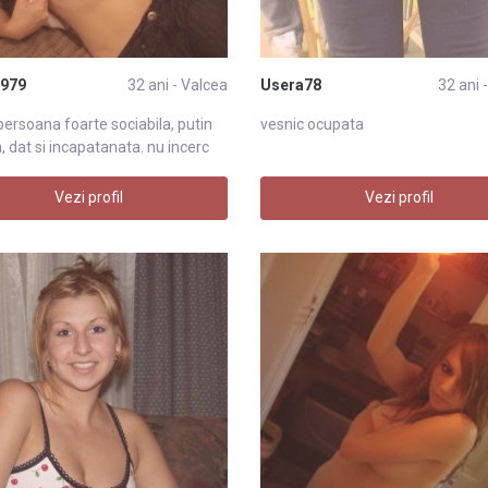
1979
32 ani - Valcea
Usera78
32 ani 
persoana foarte sociabila, putin
vesnic ocupata
a, dat si incapatanata. nu incerc
Vezi profil
Vezi profil