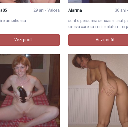
ia05
29 ani - Valcea
Alarma
30 ani 
fire ambitioasa.
sunt o persoana serioasa, caut p
cineva care sa imi fie alaturi. imi 
m
Vezi profil
Vezi profil