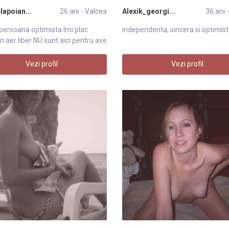
lapoian...
26 ani - Valcea
Alexik_georgi...
36 ani 
persoana optimista Imi plac
independenta, sincera si optimis
 in aer liber NU sunt aici pentru ave
Vezi profil
Vezi profil