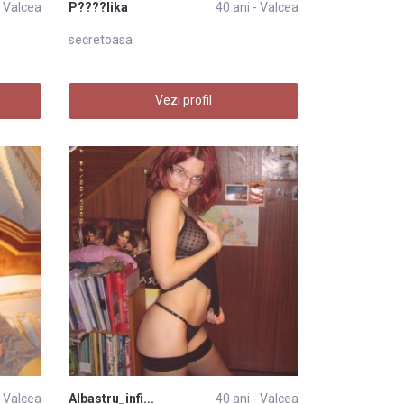
- Valcea
P????lika
40 ani - Valcea
secretoasa
Vezi profil
- Valcea
Albastru_infi...
40 ani - Valcea