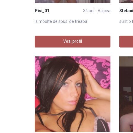
Pisi_01
34 ani - Valcea
Stefan
is moolte de spus. de treaba
sunt o 
Vezi profil