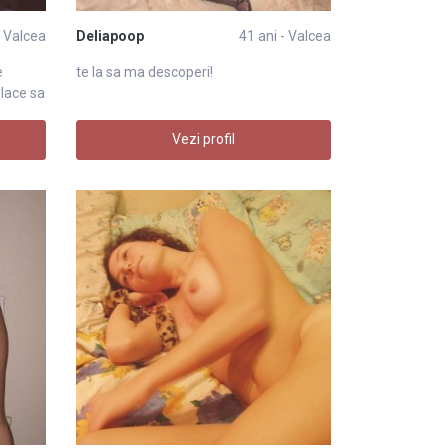
- Valcea
Deliapoop
41 ani - Valcea
e
te la sa ma descoperi!
place sa
Vezi profil