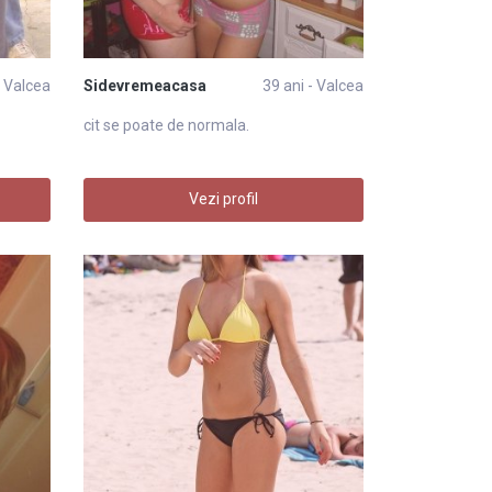
- Valcea
Sidevremeacasa
39 ani - Valcea
cit se poate de normala.
Vezi profil