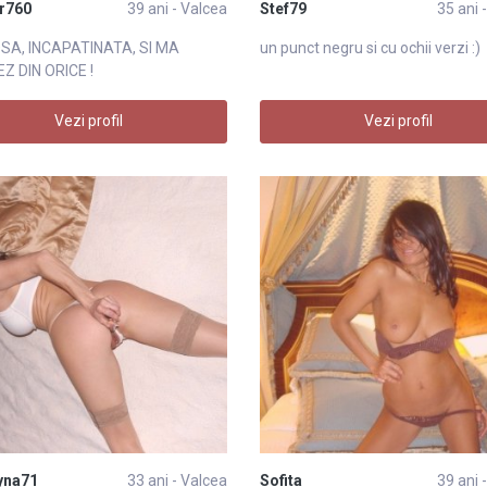
r760
39 ani - Valcea
Stef79
35 ani 
A, INCAPATINATA, SI MA
un punct negru si cu ochii verzi :)
Z DIN ORICE !
Vezi profil
Vezi profil
yna71
33 ani - Valcea
Sofita
39 ani 